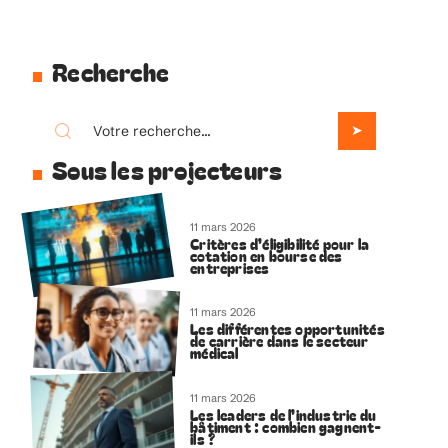
Recherche
Sous les projecteurs
11 mars 2026
Critères d’éligibilité pour la
cotation en bourse des
entreprises
11 mars 2026
Les différentes opportunités
de carrière dans le secteur
médical
11 mars 2026
Les leaders de l’industrie du
bâtiment : combien gagnent-
ils ?