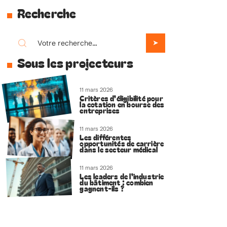
Recherche
Sous les projecteurs
11 mars 2026
Critères d’éligibilité pour
la cotation en bourse des
entreprises
11 mars 2026
Les différentes
opportunités de carrière
dans le secteur médical
11 mars 2026
Les leaders de l’industrie
du bâtiment : combien
gagnent-ils ?