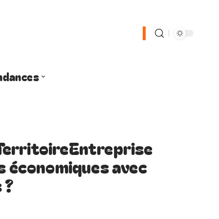
ndances
erritoireEntreprise
rs économiques avec
 ?