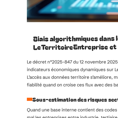
Biais algorithmiques dans 
LeTerritoireEntreprise et
Le décret n°2025-847 du 12 novembre 2025 o
indicateurs économiques dynamiques sur LeT
L’accès aux données territoire s’améliore, m
fiabilité quand on croise ces flux avec des 
Sous-estimation des risques sect
Quand une base interne contient des codes s
mal les entreprises entre industrie, tertiair