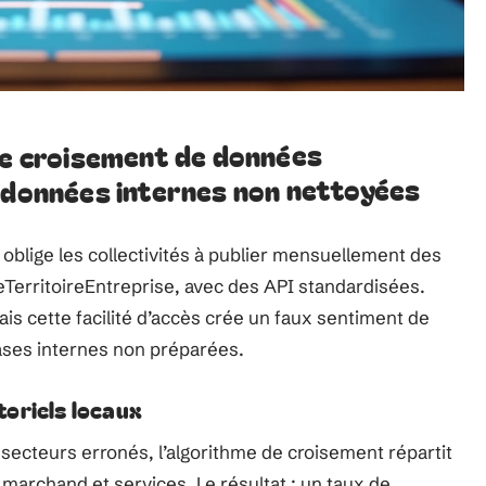
le croisement de données
 données internes non nettoyées
blige les collectivités à publier mensuellement des
erritoireEntreprise, avec des API standardisées.
ais cette facilité d’accès crée un faux sentiment de
bases internes non préparées.
oriels locaux
ecteurs erronés, l’algorithme de croisement répartit
e marchand et services. Le résultat : un taux de