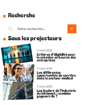
Recherche
Sous les projecteurs
11 mars 2026
Critères d’éligibilité pour
la cotation en bourse des
entreprises
11 mars 2026
Les différentes
opportunités de carrière
dans le secteur médical
11 mars 2026
Les leaders de l’industrie
du bâtiment : combien
gagnent-ils ?