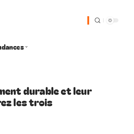
ndances
ent durable et leur
z les trois