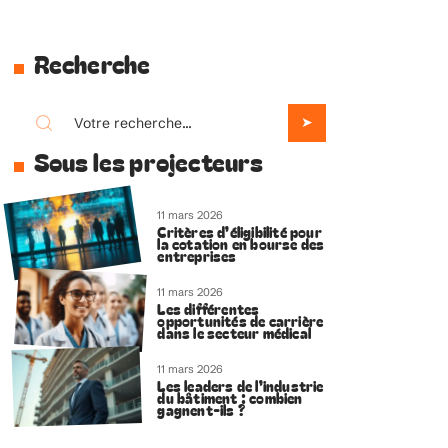
Recherche
Sous les projecteurs
11 mars 2026
Critères d’éligibilité pour
la cotation en bourse des
entreprises
11 mars 2026
Les différentes
opportunités de carrière
dans le secteur médical
11 mars 2026
Les leaders de l’industrie
du bâtiment : combien
gagnent-ils ?