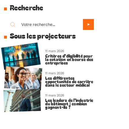
Recherche
Sous les projecteurs
11 mars 2026
Critères d’éligibilité pour
la cotation en bourse des
entreprises
11 mars 2026
Les différentes
opportunités de carrière
dans le secteur médical
11 mars 2026
Les leaders de l’industrie
du bâtiment : combien
gagnent-ils ?