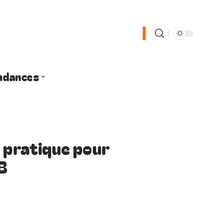
ndances
e pratique pour
B