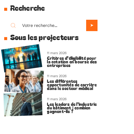
Recherche
Sous les projecteurs
11 mars 2026
Critères d’éligibilité pour
la cotation en bourse des
entreprises
11 mars 2026
Les différentes
opportunités de carrière
dans le secteur médical
11 mars 2026
Les leaders de l’industrie
du bâtiment : combien
gagnent-ils ?