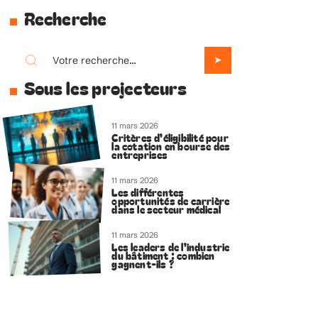
Recherche
Sous les projecteurs
11 mars 2026
Critères d’éligibilité pour
la cotation en bourse des
entreprises
11 mars 2026
Les différentes
opportunités de carrière
dans le secteur médical
11 mars 2026
Les leaders de l’industrie
du bâtiment : combien
gagnent-ils ?